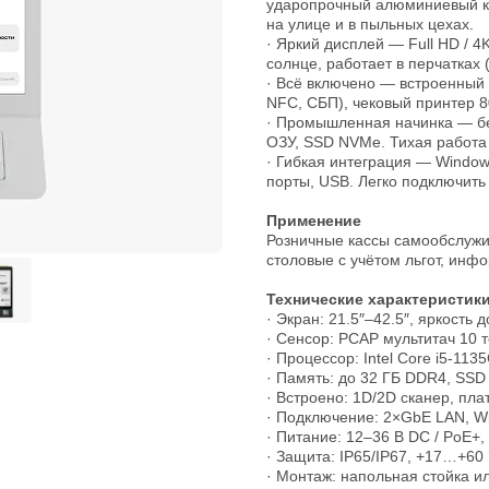
ударопрочный алюминиевый ко
на улице и в пыльных цехах.
· Яркий дисплей — Full HD / 4K
солнце, работает в перчатках 
· Всё включено — встроенный
NFC, СБП), чековый принтер 8
· Промышленная начинка — бе
ОЗУ, SSD NVMe. Тихая работа 
· Гибкая интеграция — Windows 
порты, USB. Легко подключить
Применение
Розничные кассы самообслужив
столовые с учётом льгот, инф
Технические характеристики
· Экран: 21.5″–42.5″, яркость д
· Сенсор: PCAP мультитач 10 
· Процессор: Intel Core i5-11
· Память: до 32 ГБ DDR4, SSD
· Встроено: 1D/2D сканер, пл
· Подключение: 2×GbE LAN, Wi
· Питание: 12–36 В DC / PoE+,
· Защита: IP65/IP67, +17…+60
· Монтаж: напольная стойка 