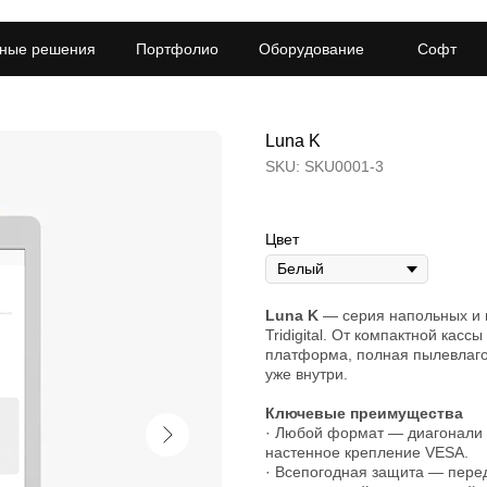
ные решения
Портфолио
Оборудование
Софт
Luna K
SKU:
SKU0001-3
Цвет
Luna K
— серия напольных и 
Tridigital. От компактной кас
платформа, полная пылевлаго
уже внутри.
Ключевые преимущества
· Любой формат — диагонали 22
настенное крепление VESA.
· Всепогодная защита — перед