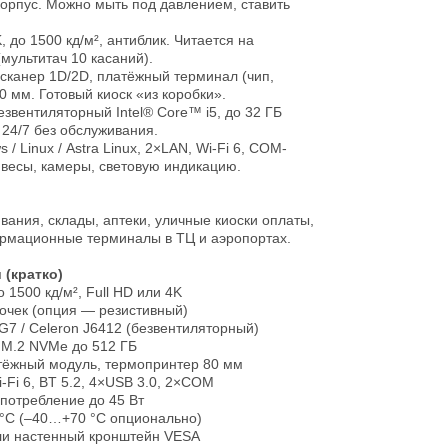
рпус. Можно мыть под давлением, ставить
, до 1500 кд/м², антиблик. Читается на
(мультитач 10 касаний).
 сканер 1D/2D, платёжный терминал (чип,
0 мм. Готовый киоск «из коробки».
звентиляторный Intel® Core™ i5, до 32 ГБ
24/7 без обслуживания.
/ Linux / Astra Linux, 2×LAN, Wi-Fi 6, COM-
 весы, камеры, световую индикацию.
ания, склады, аптеки, уличные киоски оплаты,
ормационные терминалы в ТЦ и аэропортах.
 (кратко)
о 1500 кд/м², Full HD или 4K
точек (опция — резистивный)
35G7 / Celeron J6412 (безвентиляторный)
 M.2 NVMe до 512 ГБ
атёжный модуль, термопринтер 80 мм
-Fi 6, BT 5.2, 4×USB 3.0, 2×COM
 потребление до 45 Вт
 °C (–40…+70 °C опционально)
или настенный кронштейн VESA