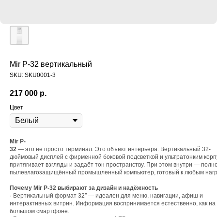
Mir P-32 вертикальный
SKU:
SKU0001-3
217 000
р.
Цвет
Mir P-
32
— это не просто терминал. Это объект интерьера. Вертикальный 32-
дюймовый дисплей с фирменной боковой подсветкой и ультратонким кор
притягивает взгляды и задаёт тон пространству. При этом внутри — пол
пылевлагозащищённый промышленный компьютер, готовый к любым нагр
sale@tridigi
Почему Mir P-32 выбирают за дизайн и надёжность
· Вертикальный формат 32″ — идеален для меню, навигации, афиш и
интерактивных витрин. Информация воспринимается естественно, как на
большом смартфоне.