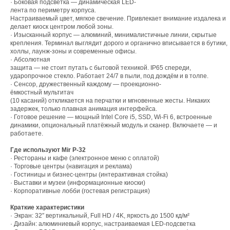
· Боковая подсветка — динамическая LED-
лента по периметру корпуса.
Настраиваемый цвет, мягкое свечение. Привлекает внимание издалека и
делает киоск центром любой зоны.
· Изысканный корпус — алюминий, минималистичные линии, скрытые
крепления. Терминал выглядит дорого и органично вписывается в бутики,
холлы, лаунж-зоны и современные офисы.
· Абсолютная
защита — не стоит путать с бытовой техникой. IP65 спереди,
ударопрочное стекло. Работает 24/7 в пыли, под дождём и в толпе.
· Сенсор, дружественный каждому — проекционно-
ёмкостный мультитач
(10 касаний) откликается на перчатки и мгновенные жесты. Никаких
задержек, только плавная анимация интерфейса.
· Готовое решение — мощный Intel Core i5, SSD, Wi-Fi 6, встроенные
Начать проект
НАВ
динамики, опциональный платёжный модуль и сканер. Включаете — и
работаете.
Где используют Mir P-32
О на
· Рестораны и кафе (электронное меню с оплатой)
Услуг
· Торговые центры (навигация и реклама)
· Гостиницы и бизнес-центры (интерактивная стойка)
Порт
Создаём цифровые продукты, где
· Выставки и музеи (информационные киоски)
стратегия, креатив и технологии
Комп
· Корпоративные лобби (гостевая регистрация)
работают вместе.
Обор
Краткие характеристики
Софт
· Экран: 32″ вертикальный, Full HD / 4K, яркость до 1500 кд/м²
sale@tridigital.ru
Конт
· Дизайн: алюминиевый корпус, настраиваемая LED-подсветка