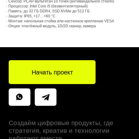
+7 (495) 797-00-86
Обла
· Сенсор: PCAP мультитач 10 точек (антивандальное стекло)
· Процессор: Intel Core i5 (безвентиляторный)
· Память: до 32 ГБ DDR4, SSD NVMe до 512 ГБ
· Защита: IP65, +17…+60 °C
· Монтаж: напольная стойка или настенное крепление VESA
· Опции: платёжный модуль, 1D/2D сканер, камера
Разработка сайта - Вэйаут
Политика конфиденциальности
© Tridigital 2025