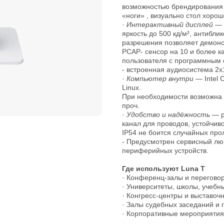
возможностью брендирования п
«ноги» , визуально стол хоро
·
Интерактивный дисплей
— д
яркость до 500 кд/м², антибл
разрешения позволяет демонст
PCAP- сенсор на 10 и более 
пользователя с программным
- встроенная аудиосистема 2х
·
Компьютер внутри
— Intel C
Linux.
При необходимости возможна у
проч.
·
Удобство и надёжность
— р
канал для проводов, устойчив
IP54 не боится случайных про
- Предусмотрен сервисный лю
периферийных устройств.
Где используют Luna T
· Конференц-залы и перегово
· Университеты, школы, учебн
· Конгресс-центры и выставо
· Залы судебных заседаний и 
· Корпоративные мероприятия