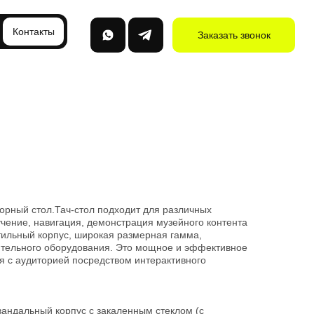
Контакты
Заказать звонок
рный стол.Тач-стол подходит для различных
чение, навигация, демонстрация музейного контента
 стильный корпус, широкая размерная гамма,
тельного оборудования. Это мощное и эффективное
я с аудиторией посредством интерактивного
андальный корпус с закаленным стеклом (с