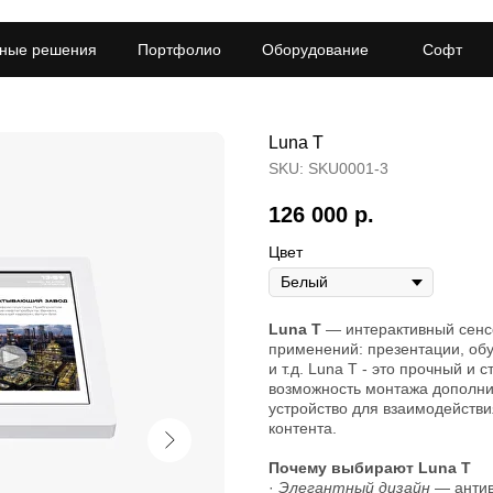
ные решения
Портфолио
Оборудование
Софт
Luna T
SKU:
SKU0001-3
126 000
р.
Цвет
Luna T
— интерактивный сенсо
применений: презентации, обу
и т.д. Luna T - это прочный и
возможность монтажа дополни
устройство для взаимодействи
контента.
Почему выбирают Luna T
·
Элегантный дизайн
— антив