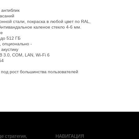
K, антиблик
касаний
ионной стали, покраска в любой цвет по RAL,
нтивандальное каленое стекло 4-6 мм.
re
 до 512 ГБ
, опционально -
акустику
B 3.0, COM, LAN, Wi-Fi 6
54
, под рост большинства пользователей
е стратегия,
НАВИГАЦИЯ