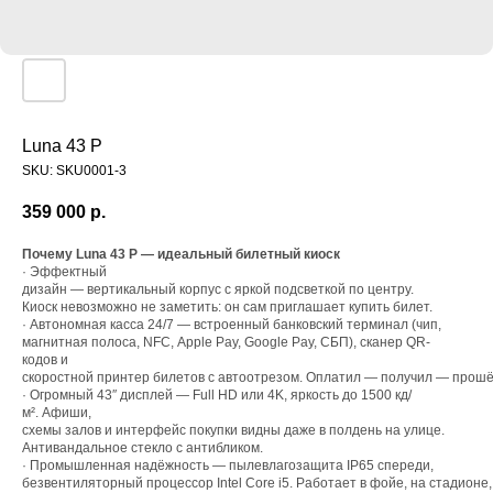
Luna 43 P
SKU:
SKU0001-3
359 000
р.
Почему Luna 43 P — идеальный билетный киоск
sale@tridigi
· Эффектный
дизайн — вертикальный корпус с яркой подсветкой по центру.
Киоск невозможно не заметить: он сам приглашает купить билет.
· Автономная касса 24/7 — встроенный банковский терминал (чип,
магнитная полоса, NFC, Apple Pay, Google Pay, СБП), сканер QR-
кодов и
скоростной принтер билетов с автоотрезом. Оплатил — получил — прошё
· Огромный 43″ дисплей — Full HD или 4K, яркость до 1500 кд/
м². Афиши,
схемы залов и интерфейс покупки видны даже в полдень на улице.
Антивандальное стекло с антибликом.
· Промышленная надёжность — пылевлагозащита IP65 спереди,
безвентиляторный процессор Intel Core i5. Работает в фойе, на стадионе,