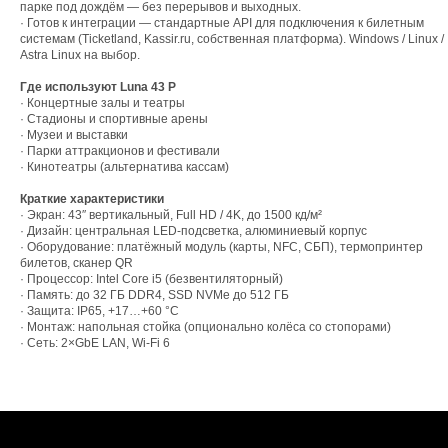
парке под дождём — без перерывов и выходных.
· Готов к интеграции — стандартные API для подключения к билетным
системам (Ticketland, Kassir.ru, собственная платформа). Windows / Linux /
Astra Linux на выбор.
Где используют Luna 43 P
Начать проект
НАВ
· Концертные залы и театры
· Стадионы и спортивные арены
· Музеи и выставки
· Парки аттракционов и фестивали
О на
· Кинотеатры (альтернатива кассам)
Услуг
Краткие характеристики
Порт
Создаём цифровые продукты, где
· Экран: 43″ вертикальный, Full HD / 4K, до 1500 кд/м²
стратегия, креатив и технологии
Комп
· Дизайн: центральная LED-подсветка, алюминиевый корпус
работают вместе.
· Оборудование: платёжный модуль (карты, NFC, СБП), термопринтер
Обор
билетов, сканер QR
Софт
· Процессор: Intel Core i5 (безвентиляторный)
sale@tridigital.ru
Конт
· Память: до 32 ГБ DDR4, SSD NVMe до 512 ГБ
· Защита: IP65, +17…+60 °C
+7 (495) 797-00-86
Обла
· Монтаж: напольная стойка (опционально колёса со стопорами)
· Сеть: 2×GbE LAN, Wi-Fi 6
Разработка сайта - Вэйаут
Политика конфиденциальности